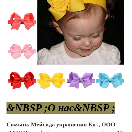
&NBSP ;О нас&NBSP ;
Сямынь Мейсида украшения Ко ., ООО