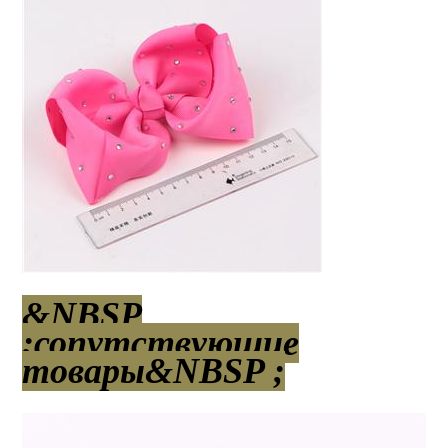
&NBSP
;сопутствующие
товары&NBSP ;