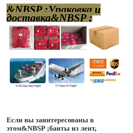
&NBSP ;Упаковка и
доставка&NBSP ;
Если вы заинтересованы в
этом
&NBSP ;банты из лент,