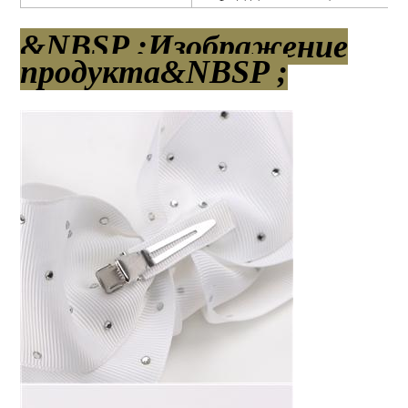
&NBSP ;Изображение
продукта&NBSP ;