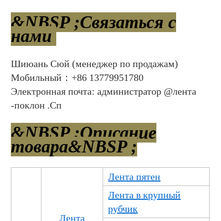
&NBSP ;Связаться с
нами
Шиюань Сюй (менеджер по продажам)
Мобильный：+86 13779951780
Электронная почта: администратор @лента
-поклон .Сп
&NBSP ;Описание
товара&NBSP ;
Лента пятен
Лента в крупный
рубчик
Лента