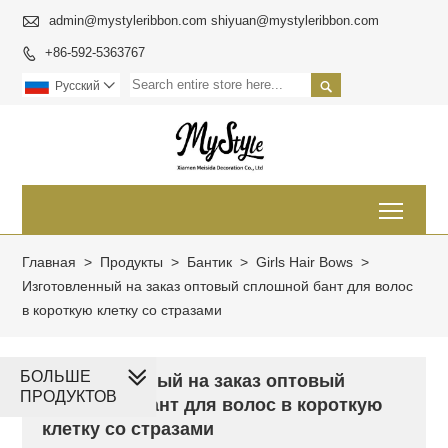

admin@mystyleribbon.com shiyuan@mystyleribbon.com
+86-592-5363767


Pусский

Toggl
Главная
>
Продукты
>
Бантик
>
Girls Hair Bows
>
Изготовленный на заказ оптовый сплошной бант для волос
в короткую клетку со стразами
БОЛЬШЕ
Изготовленный на заказ оптовый
ПРОДУКТОВ
сплошной бант для волос в короткую
клетку со стразами