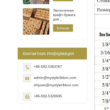
Стойк
Разме
Экологичная
крафт-бумага
для
поздравления с
днем ​​рождения
Больше
Контактная Информация
+86-592-5363767

admin@mystyleribbon.com

shiyuan@mystyleribbon.com
+86-592-5320695
