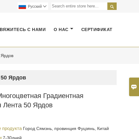

Pусский

ВЯЖИТЕСЬ С НАМИ
О НАС
СЕРТИФИКАТ
 Ярдов
 50 Ярдов

Многоцветная Градиентная
 Лента 50 Ярдов
е продукта
Город Сямэнь, провинция Фуцзянь, Китай
ки
7-30дней