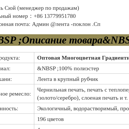
 Сюй (менеджер по продажам)
ный номер：+86 13779951780
онная почта: Админ @лента -поклон .Сп
SP ;Описание товара&NBS
родукта:
Оптовая Многоцветная Градиентн
иал:
&NBSP ;100% полиэстер
кани:
Лента в крупный рубчик
Чернильная печать, печать с теплопе
ное ремесло:
(золото/серебро), слоеная печать и т. 
нность:
Экологичный, водорастворимый, про
196 цветов