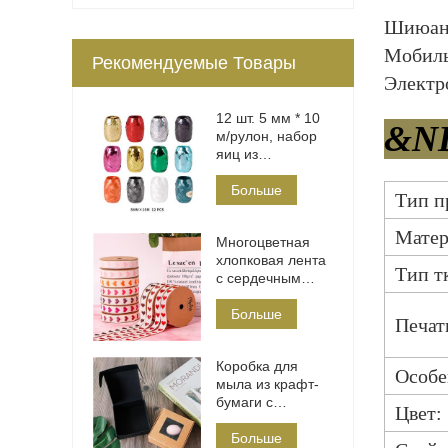
Шиюань
Мобиль
Рекомендуемые Товары
Электр
12 шт. 5 мм * 10
&NB
м/рулон, набор
яиц из
полиэтиленовой
ленты
Больше
Тип п
Матер
Многоцветная
хлопковая лента
Тип т
с сердечным
принтом
Больше
Печат
Коробка для
Особе
мыла из крафт-
бумаги с
Цвет:
окошком
Больше