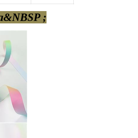
а&NBSP ;