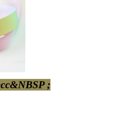
есс&NBSP ;