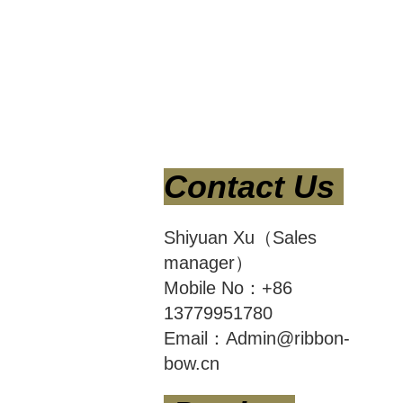
Contact Us
Shiyuan Xu（Sales
manager）
Mobile No：+86
13779951780
Email：Admin@ribbon-
bow.cn