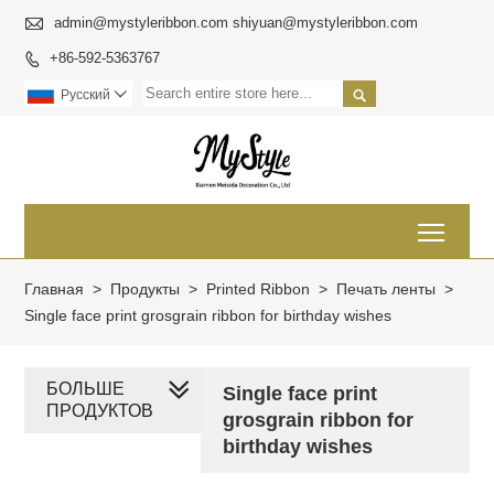

admin@mystyleribbon.com shiyuan@mystyleribbon.com
+86-592-5363767


Pусский

Toggl
Главная
>
Продукты
>
Printed Ribbon
>
Печать ленты
>
Single face print grosgrain ribbon for birthday wishes
БОЛЬШЕ
Single face print
ПРОДУКТОВ
grosgrain ribbon for
birthday wishes