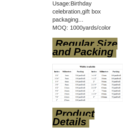
Usage:Birthday
celebration,gift box
packaging...
MOQ: 1000yards/color
Regular Size
and Packing
Product
Details